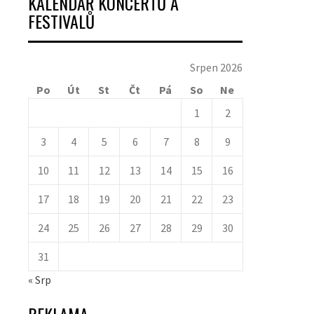
KALENDÁŘ KONCERTŮ A
FESTIVALŮ
Srpen 2026
Po
Út
St
Čt
Pá
So
Ne
1
2
3
4
5
6
7
8
9
10
11
12
13
14
15
16
17
18
19
20
21
22
23
24
25
26
27
28
29
30
31
« Srp