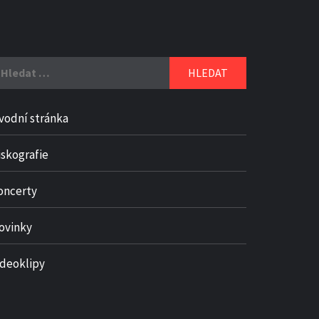
yhledávání
vodní stránka
iskografie
oncerty
ovinky
ideoklipy