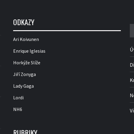
ODKAZY
V
Ari Koivunen
Ú
Enrique Iglesias
Horkýže Slíže
D
Jiří Zonyga
K
Lady Gaga
N
Lordi
NH6
V
RUBRIKY