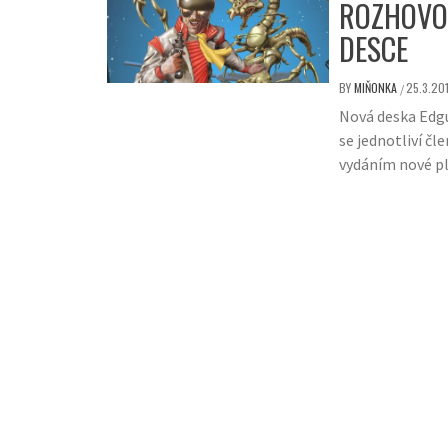
ROZHOVOR
DESCE
BY
MIŇONKA
25.3.20
/
Nová deska Edguy
se jednotliví č
vydáním nové pl