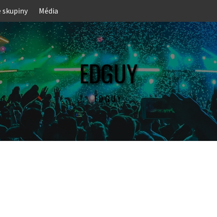
e skupiny
Média
EDGUY
EDGUY