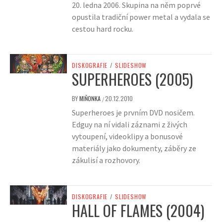
20. ledna 2006. Skupina na něm poprvé
opustila tradiční power metal a vydala se
cestou hard rocku.
DISKOGRAFIE
/
SLIDESHOW
SUPERHEROES (2005)
BY
MIŇONKA
20.12.2010
/
Superheroes je prvním DVD nosičem.
Edguy na ní vidali záznami z živých
vytoupení, videoklipy a bonusové
materiály jako dokumenty, záběry ze
zákulisí a rozhovory.
DISKOGRAFIE
/
SLIDESHOW
HALL OF FLAMES (2004)