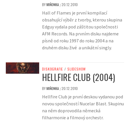
BY
MIŇONKA
20.12.2010
/
Hall of Flames je první kompilací
obsahující výběr z tvorby, kterou skupina
Edguy vydala pod záštitou společnosti
AFM Records. Na prvním disku najdeme
písně od roku 1997 do roku 2004 a na
druhém disku živé a unikátní singly.
DISKOGRAFIE
/
SLIDESHOW
HELLFIRE CLUB (2004)
BY
MIŇONKA
20.12.2010
/
Hellfire Club je první deskou vydanou pod
novou společností Nucelar Blast. Skupinu
na něm doprovodila německá
filharmonie a filmový orchestr.