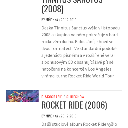
(2008)
BY
MIŇONKA
20.12.2010
/
Deska Tinnitus Sanctus vyšla v listopadu
2008 a skupina na něm pokračuje v hard
rockovém duchu. K dostání je hned ve
dvou formátech. Ve standardní podobě
s jedenácti písněmi a v rozšířené verzi
s bonusovým CD obsahující živé písně
natočené na koncertě v Los Angeles
v rámci turné Rocket Ride World Tour.
DISKOGRAFIE
/
SLIDESHOW
ROCKET RIDE (2006)
BY
MIŇONKA
20.12.2010
/
Další studiové album Rocket Ride vyšlo