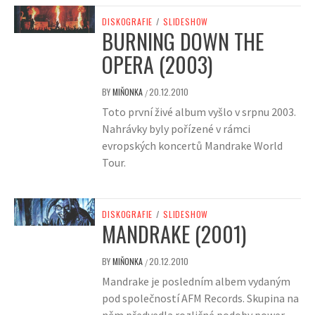
DISKOGRAFIE
/
SLIDESHOW
BURNING DOWN THE
OPERA (2003)
BY
MIŇONKA
20.12.2010
/
Toto první živé album vyšlo v srpnu 2003.
Nahrávky byly pořízené v rámci
evropských koncertů Mandrake World
Tour.
DISKOGRAFIE
/
SLIDESHOW
MANDRAKE (2001)
BY
MIŇONKA
20.12.2010
/
Mandrake je posledním albem vydaným
pod společností AFM Records. Skupina na