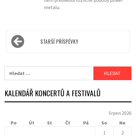
něm předvedla rozličné podoby power
metalu.
Navigace
STARŠÍ PŘÍSPĚVKY
pro
příspěvky
Vyhledávání
KALENDÁŘ KONCERTŮ A FESTIVALŮ
Srpen 2026
Po
Út
St
Čt
Pá
So
Ne
1
2