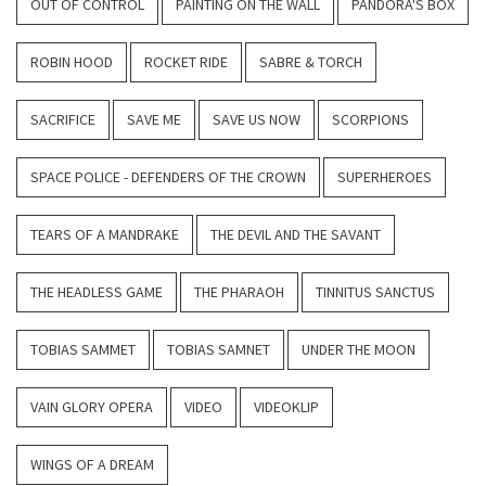
OUT OF CONTROL
PAINTING ON THE WALL
PANDORA'S BOX
ROBIN HOOD
ROCKET RIDE
SABRE & TORCH
SACRIFICE
SAVE ME
SAVE US NOW
SCORPIONS
SPACE POLICE - DEFENDERS OF THE CROWN
SUPERHEROES
TEARS OF A MANDRAKE
THE DEVIL AND THE SAVANT
THE HEADLESS GAME
THE PHARAOH
TINNITUS SANCTUS
TOBIAS SAMMET
TOBIAS SAMNET
UNDER THE MOON
VAIN GLORY OPERA
VIDEO
VIDEOKLIP
WINGS OF A DREAM