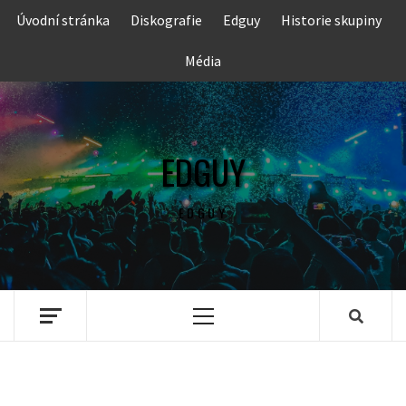
Skip
Úvodní stránka
Diskografie
Edguy
Historie skupiny
to
content
Média
EDGUY
EDGUY
Primary
Menu