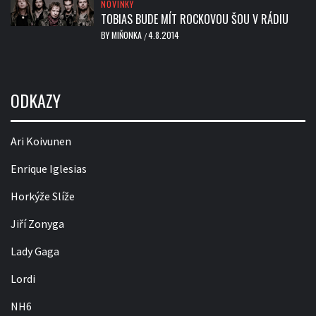
NOVINKY
TOBIAS BUDE MÍT ROCKOVOU ŠOU V RÁDIU
BY
MIŇONKA
4.8.2014
/
ODKAZY
Ari Koivunen
Enrique Iglesias
Horkýže Slíže
Jiří Zonyga
Lady Gaga
Lordi
NH6