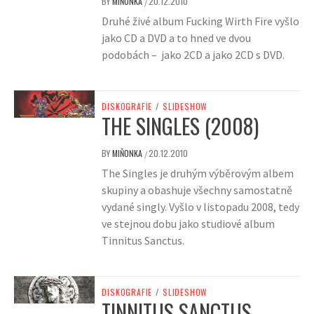
BY
MIŇONKA
20.12.2010
/
Druhé živé album Fucking Wirth Fire vyšlo
jako CD a DVD a to hned ve dvou
podobách – jako 2CD a jako 2CD s DVD.
DISKOGRAFIE
/
SLIDESHOW
THE SINGLES (2008)
BY
MIŇONKA
20.12.2010
/
The Singles je druhým výběrovým albem
skupiny a obashuje všechny samostatně
vydané singly. Vyšlo v listopadu 2008, tedy
ve stejnou dobu jako studiové album
Tinnitus Sanctus.
DISKOGRAFIE
/
SLIDESHOW
TINNITUS SANCTUS