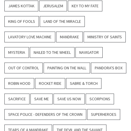
JAMES KOTTAK
JERUSALEM
KEY TO MY FATE
KING OF FOOLS
LAND OF THE MIRACLE
LAVATORY LOVE MACHINE
MANDRAKE
MINISTRY OF SAINTS
MYSTERIA
NAILED TO THE WHEEL
NAVIGATOR
OUT OF CONTROL
PAINTING ON THE WALL
PANDORA'S BOX
ROBIN HOOD
ROCKET RIDE
SABRE & TORCH
SACRIFICE
SAVE ME
SAVE US NOW
SCORPIONS
SPACE POLICE - DEFENDERS OF THE CROWN
SUPERHEROES
TEARS OF A MANDRAKE
THE DEVIL AND THE SAVANT