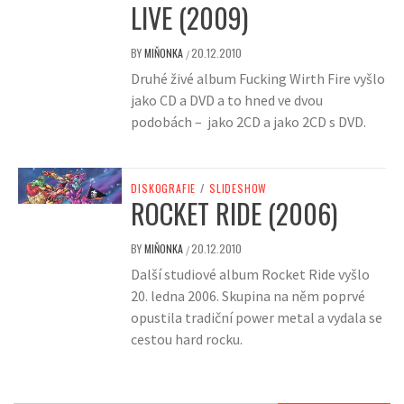
LIVE (2009)
BY
MIŇONKA
20.12.2010
/
Druhé živé album Fucking Wirth Fire vyšlo
jako CD a DVD a to hned ve dvou
podobách – jako 2CD a jako 2CD s DVD.
DISKOGRAFIE
/
SLIDESHOW
ROCKET RIDE (2006)
BY
MIŇONKA
20.12.2010
/
Další studiové album Rocket Ride vyšlo
20. ledna 2006. Skupina na něm poprvé
opustila tradiční power metal a vydala se
cestou hard rocku.