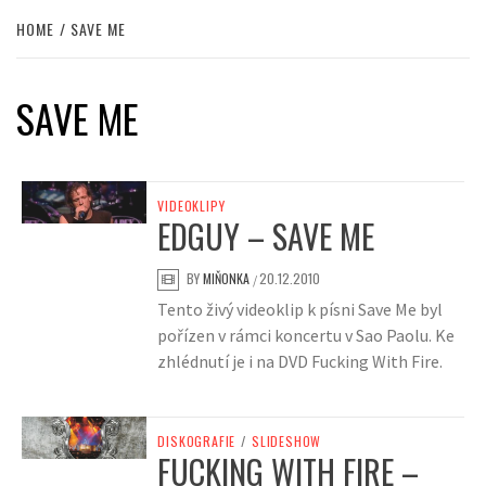
HOME
SAVE ME
SAVE ME
VIDEOKLIPY
EDGUY – SAVE ME
BY
MIŇONKA
20.12.2010
/
Tento živý videoklip k písni Save Me byl
pořízen v rámci koncertu v Sao Paolu. Ke
zhlédnutí je i na DVD Fucking With Fire.
DISKOGRAFIE
/
SLIDESHOW
FUCKING WITH FIRE –