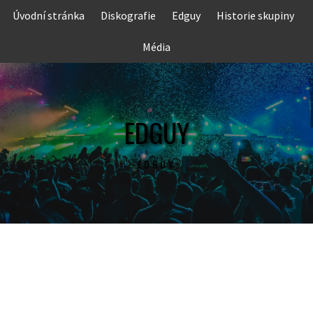
Skip
Úvodní stránka
Diskografie
Edguy
Historie skupiny
to
content
Média
EDGUY
EDGUY