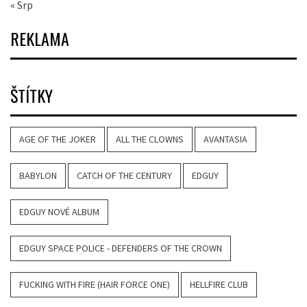
« Srp
REKLAMA
ŠTÍTKY
AGE OF THE JOKER
ALL THE CLOWNS
AVANTASIA
BABYLON
CATCH OF THE CENTURY
EDGUY
EDGUY NOVÉ ALBUM
EDGUY SPACE POLICE - DEFENDERS OF THE CROWN
FUCKING WITH FIRE (HAIR FORCE ONE)
HELLFIRE CLUB