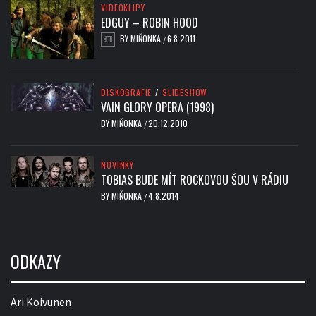
VIDEOKLIPY
EDGUY – ROBIN HOOD
BY
MIŇONKA
6.8.2011
/
DISKOGRAFIE
/
SLIDESHOW
VAIN GLORY OPERA (1998)
BY
MIŇONKA
20.12.2010
/
NOVINKY
TOBIAS BUDE MÍT ROCKOVOU ŠOU V RÁDIU
BY
MIŇONKA
4.8.2014
/
ODKAZY
Ari Koivunen