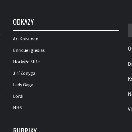
ODKAZY
V
Ari Koivunen
Ú
Enrique Iglesias
Horkýže Slíže
D
Jiří Zonyga
K
Lady Gaga
N
Lordi
NH6
V
RUBRIKY