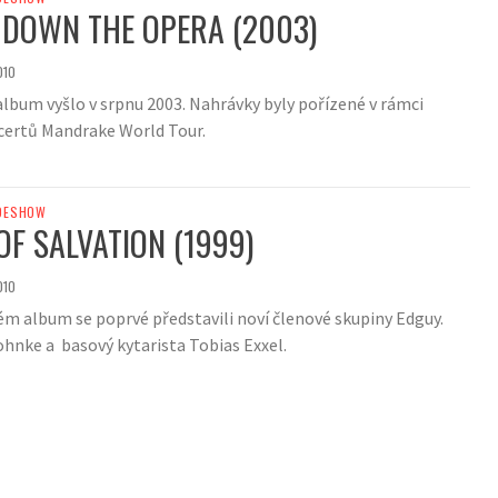
DOWN THE OPERA (2003)
010
 album vyšlo v srpnu 2003. Nahrávky byly pořízené v rámci
certů Mandrake World Tour.
DESHOW
OF SALVATION (1999)
010
m album se poprvé představili noví členové skupiny Edguy.
ohnke a basový kytarista Tobias Exxel.