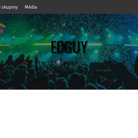
e skupiny
Média
EDGUY
EDGUY