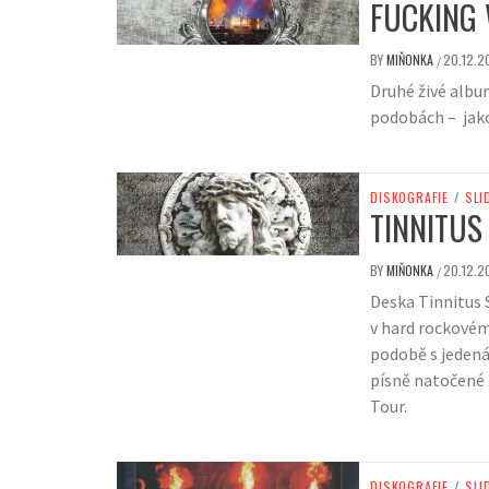
FUCKING 
BY
MIŇONKA
20.12.2
/
Druhé živé albu
podobách – jako
DISKOGRAFIE
/
SLI
TINNITUS
BY
MIŇONKA
20.12.2
/
Deska Tinnitus 
v hard rockovém
podobě s jedená
písně natočené 
Tour.
DISKOGRAFIE
/
SLI