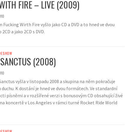
WITH FIRE – LIVE (2009)
010
m Fucking Wirth Fire vyšlo jako CD a DVD a to hned ve dvou
 2CD a jako 2CD s DVD.
DESHOW
 SANCTUS (2008)
010
Sanctus vyšla v listopadu 2008 a skupina na něm pokračuje
 duchu. K dostání je hned ve dvou formátech. Ve standardní
cti písněmi a v rozšířené verzi s bonusovým CD obsahující živé
na koncertě v Los Angeles v rámci turné Rocket Ride World
DESHOW