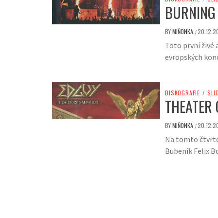
BURNING 
BY
MIŇONKA
20.12.2
/
Toto první živé
evropských kon
DISKOGRAFIE
/
SLI
THEATER 
BY
MIŇONKA
20.12.2
/
Na tomto čtvrté
Bubeník Felix B