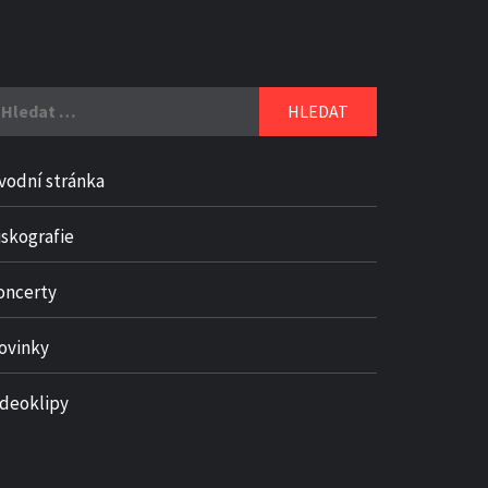
yhledávání
vodní stránka
iskografie
oncerty
ovinky
ideoklipy