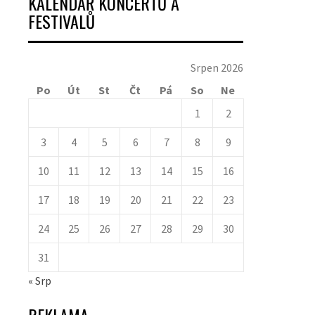
KALENDÁŘ KONCERTŮ A
FESTIVALŮ
Srpen 2026
Po
Út
St
Čt
Pá
So
Ne
1
2
3
4
5
6
7
8
9
10
11
12
13
14
15
16
17
18
19
20
21
22
23
24
25
26
27
28
29
30
31
« Srp