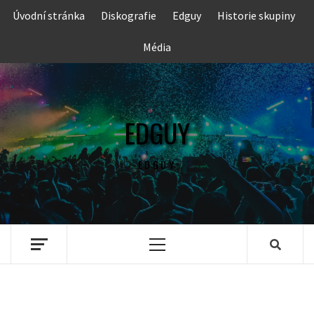
Skip
Úvodní stránka
Diskografie
Edguy
Historie skupiny
to
content
Média
EDGUY
EDGUY
Primary
Menu