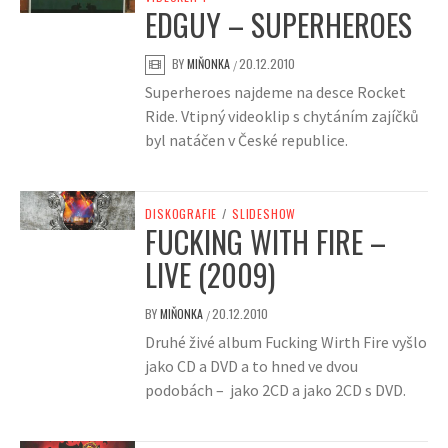
EDGUY – SUPERHEROES
BY
MIŇONKA
20.12.2010
/
Superheroes najdeme na desce Rocket
Ride. Vtipný videoklip s chytáním zajíčků
byl natáčen v České republice.
DISKOGRAFIE
/
SLIDESHOW
FUCKING WITH FIRE –
LIVE (2009)
BY
MIŇONKA
20.12.2010
/
Druhé živé album Fucking Wirth Fire vyšlo
jako CD a DVD a to hned ve dvou
podobách – jako 2CD a jako 2CD s DVD.