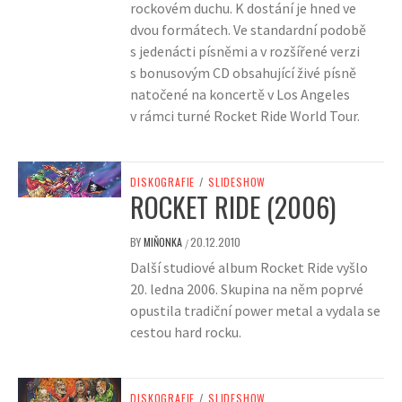
rockovém duchu. K dostání je hned ve
dvou formátech. Ve standardní podobě
s jedenácti písněmi a v rozšířené verzi
s bonusovým CD obsahující živé písně
natočené na koncertě v Los Angeles
v rámci turné Rocket Ride World Tour.
DISKOGRAFIE
/
SLIDESHOW
ROCKET RIDE (2006)
BY
MIŇONKA
20.12.2010
/
Další studiové album Rocket Ride vyšlo
20. ledna 2006. Skupina na něm poprvé
opustila tradiční power metal a vydala se
cestou hard rocku.
DISKOGRAFIE
/
SLIDESHOW