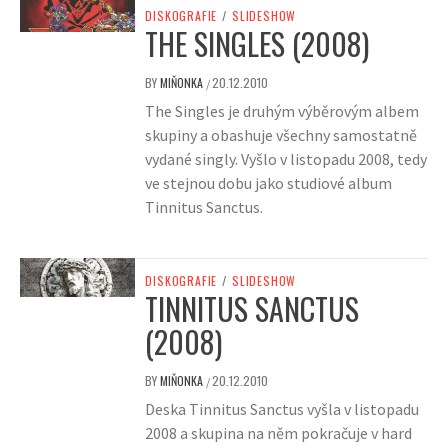
DISKOGRAFIE
/
SLIDESHOW
THE SINGLES (2008)
BY
MIŇONKA
20.12.2010
/
The Singles je druhým výběrovým albem
skupiny a obashuje všechny samostatně
vydané singly. Vyšlo v listopadu 2008, tedy
ve stejnou dobu jako studiové album
Tinnitus Sanctus.
DISKOGRAFIE
/
SLIDESHOW
TINNITUS SANCTUS
(2008)
BY
MIŇONKA
20.12.2010
/
Deska Tinnitus Sanctus vyšla v listopadu
2008 a skupina na něm pokračuje v hard