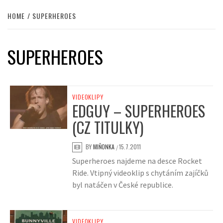
HOME
SUPERHEROES
SUPERHEROES
VIDEOKLIPY
EDGUY – SUPERHEROES
(CZ TITULKY)
BY
MIŇONKA
15.7.2011
/
Superheroes najdeme na desce Rocket
Ride. Vtipný videoklip s chytáním zajíčků
byl natáčen v České republice.
VIDEOKLIPY