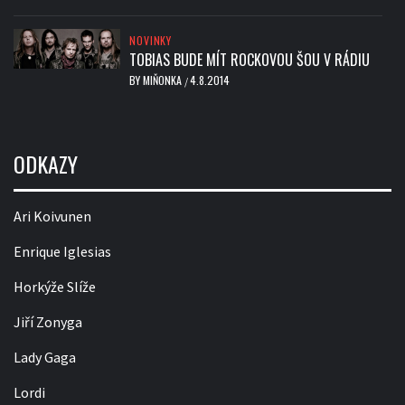
NOVINKY
TOBIAS BUDE MÍT ROCKOVOU ŠOU V RÁDIU
BY
MIŇONKA
4.8.2014
/
ODKAZY
Ari Koivunen
Enrique Iglesias
Horkýže Slíže
Jiří Zonyga
Lady Gaga
Lordi