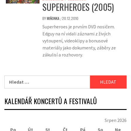
SUPERHEROES (2005)
BY
MIŇONKA
20.12.2010
/
Superheroes je prvním DVD nosičem.
Edguy na ní vidali záznami z živých
vytoupení, videoklipy a bonusové
materiály jako dokumenty, záběry ze
zákulisí a rozhovory.
Vyhledávání
KALENDÁŘ KONCERTŮ A FESTIVALŮ
Srpen 2026
Po
Út
St
Čt
Pá
So
Ne