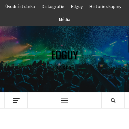
Skip
Úvodní stránka
Diskografie
Edguy
Historie skupiny
to
content
Média
EDGUY
EDGUY
Primary
Menu