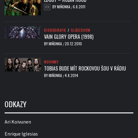
BY
MIŇONKA
6.8.2011
/
DISKOGRAFIE
/
SLIDESHOW
VAIN GLORY OPERA (1998)
BY
MIŇONKA
20.12.2010
/
NOVINKY
TOBIAS BUDE MÍT ROCKOVOU ŠOU V RÁDIU
BY
MIŇONKA
4.8.2014
/
ODKAZY
Ari Koivunen
Enrique Iglesias